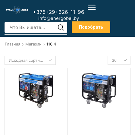
+375 (29) 626-11-96
info@energobel.by
Подобрать
Главная
Магазин
116.4