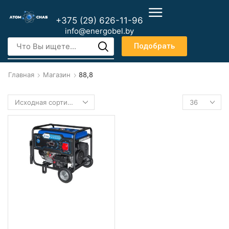
+375 (29) 626-11-96
info@energobel.by
Подобрать
Главная
Магазин
88,8