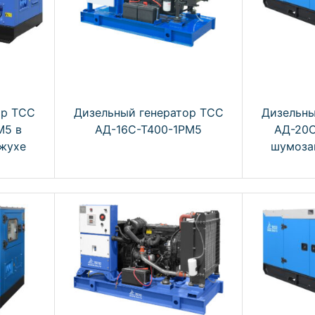
ор ТСС
Дизельный генератор ТСС
Дизельны
М5 в
АД-16С-Т400-1РМ5
АД-20С
жухе
шумоза