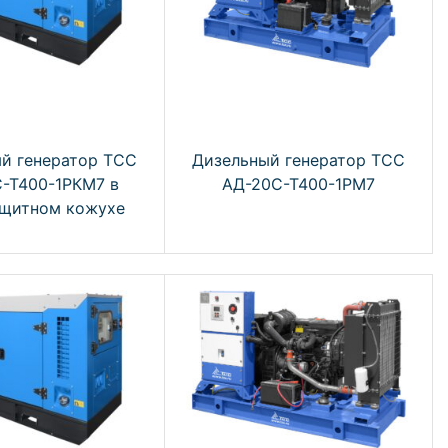
й генератор ТСС
Дизельный генератор ТСС
-Т400-1РКМ7 в
АД-20С-Т400-1РМ7
щитном кожухе