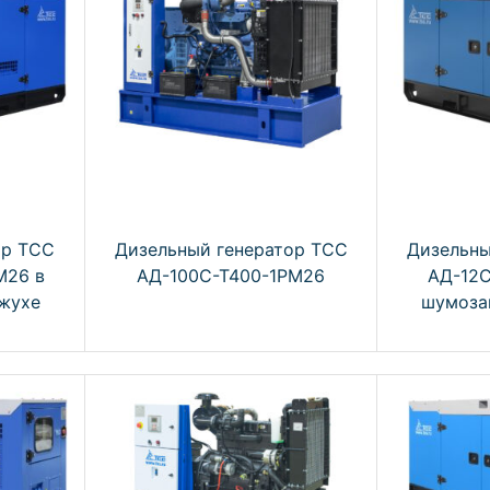
ор ТСС
Дизельный генератор ТСС
Дизельны
М26 в
АД-100С-Т400-1РМ26
АД-12С
жухе
шумоза