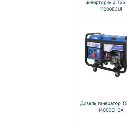
инверторный TSS
11000E3Ui
Дизель генератор T
14000EH3A