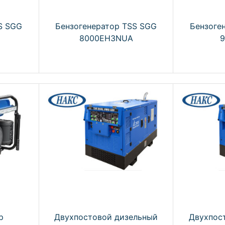
S SGG
Бензогенератор TSS SGG
Бензоге
8000EH3NUA
р
Двухпостовой дизельный
Двухпос