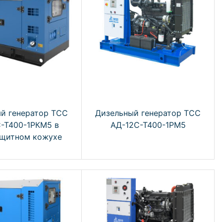
й генератор ТСС
Дизельный генератор ТСС
-Т400-1РКМ5 в
АД-12С-Т400-1РМ5
щитном кожухе