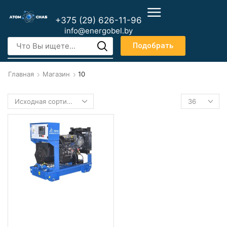
+375 (29) 626-11-96
info@energobel.by
Подобрать
Главная
Магазин
10